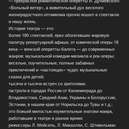
— прекрасной романтической оперетты И. Дунаевского
«Вольный ветер», а живительный дух веселого
жизнерадостного оптимизма прочно вошел в спектакли
и нашу жизнь.
История театра — это:
более 180 спектаклей, ярко обогативших жаровую
палитру репертуарной афиши, от комической оперы 18
века — венской оперетты-балета — до современных
жанров: музыкальной комедии-мюзикла и рок-оперы;
веселые, поучительные, полные забавных
приключений и «настоящих» чудес музыкальные
сказки для детей;
тысячи и тысячи встреч со зрителями;
гастроли в городах России от Калининграда до
Владивостока, Средней Азии, Украины и Белоруссии,
Эстонии, в нашем крае от Норильска до Тувы и т.д.;
это божьей милостью изумительные знатоки жанра,
работавшие в театре в разное время:
режиссеры Л. Мейсель, Л. Микаэлян, С. Штивельман