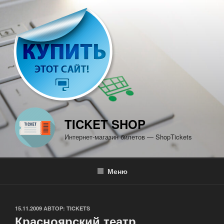
Перейти
к
содержимому
TICKET SHOP
Интернет-магазин билетов — ShopTickets
Меню
ОПУБЛИКОВАНО
15.11.2009
АВТОР:
TICKETS
Красноярский театр