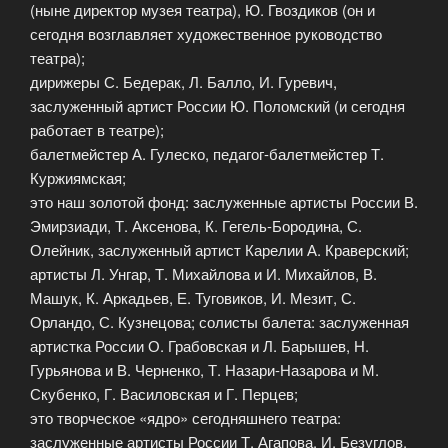
(ныне директор музея театра), Ю. Гвоздиков (он и
сегодня возглавляет художественное руководство
театра);
дирижеры С. Бедерак, Л. Балло, И. Гуревич,
заслуженный артист России Ю. Поломский (и сегодня
работает в театре);
балетмейстер А. Гулеско, педагог-балетмейстер Т.
Куржиямская;
это наш золотой фонд: заслуженные артисты России В.
Эмирзиади, Т. Аксенова, К. Гегель-Бородина, С.
Олейник, заслуженный артист Карелии А. Краверский;
артисты Л. Унгар, Т. Михайлова и И. Михайлов, В.
Машук, К. Аркадьев, Е. Туговиков, И. Мезит, С.
Орландо, С. Кузнецова; солисты балета: заслуженная
артистка России О. Грабовская и Л. Барышев, Н.
Гурьянова и В. Черненко, Т. Назари-Назарова и М.
Скубенко, Г. Василовская и Г. Перцев;
это творческое «ядро» сегодняшнего театра:
заслуженные артисты России Т. Агапова, И. Безуглов,