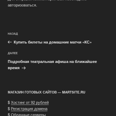
авторизоваться
.
Навигация
Предыдущая
НАЗАД
по
запись:
записям
Купить билеты на домашние матчи «КС»
Следующая
ДАЛЕЕ
запись
Подробная театральная афиша на ближайшее
время
МАГАЗИН ГОТОВЫХ САЙТОВ — MARTSITE.RU
$
Хостинг от 92 рублей
$
Регистрация домена
$
Облачные серверы