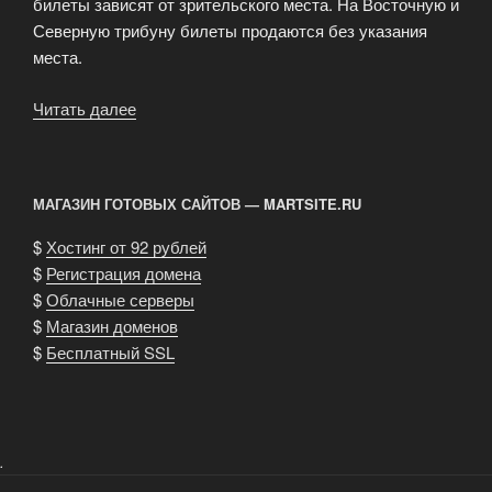
билеты зависят от зрительского места. На Восточную и
Северную трибуну билеты продаются без указания
места.
Читать далее
«Купить
билеты
на
домашние
МАГАЗИН ГОТОВЫХ САЙТОВ — MARTSITE.RU
матчи
«КС»»
$
Хостинг от 92 рублей
$
Регистрация домена
$
Облачные серверы
$
Магазин доменов
$
Бесплатный SSL
.