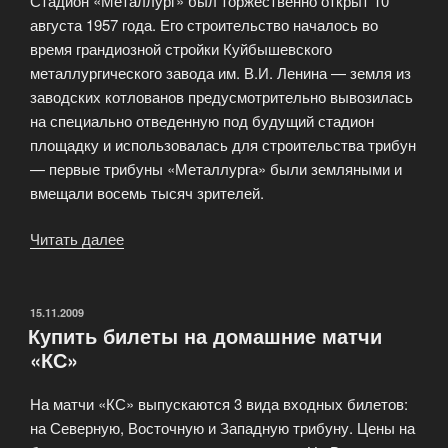
Стадион «Металлург» был торжественно открыт 10
футболу»
августа 1957 года. Его строительство началось во
время грандиозной стройки Куйбышевского
металлургического завода им. В.И. Ленина — земля из
заводских котлованов предусмотрительно вывозилась
на специально отведенную под будущий стадион
площадку и использовалась для строительства трибун
— первые трибуны «Металлурга» были земляными и
вмещали восемь тысяч зрителей.
Читать далее
«Стадион
«Металлург»»
ОПУБЛИКОВАНО
15.11.2009
Купить билеты на домашние матчи
«КС»
На матчи «КС» выпускаются 3 вида входных билетов:
на Северную, Восточную и Западную трибуну. Цены на