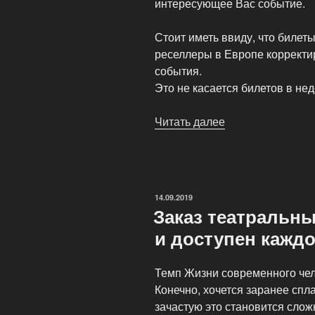
интересующее Вас событие.
Стоит иметь ввиду, что билет
реселлеры в Европе корректи
события.
Это не касается билетов в не
Читать далее
«Заказ
билетов
на
Shop
Tickets»
ОПУБЛИКОВАНО
14.09.2019
Заказ театральны
и доступен каждо
Темп Жизни современного чел
Конечно, хочется заранее спла
зачастую это становится слож