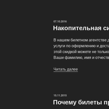
билеты
в
БКЗ
Октябрьский»
ОПУБЛИКОВАНО
07.10.2016
Накопительная с
В нашем билетном агентстве д
услуги по оформлению и дост
этой скидкой можете не тольк
Ваши фамилию, имя и отчеств
Читать далее
«Накопительная
система
скидок»
ОПУБЛИКОВАНО
15.11.2015
Почему билеты п