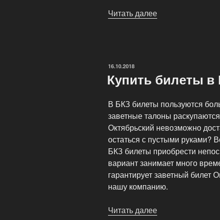
Читать далее
«Горящие
билеты
на
самые
разные
ОПУБЛИКОВАНО
16.10.2018
мероприятия»
Купить билеты в
В БКЗ билеты пользуются бо
заветные талоны раскупаются
Октябрьский невозможно доста
остаться с пустыми руками? Во
БКЗ билеты приобрести непос
вариант занимает много време
гарантирует заветный билет О
нашу компанию.
Читать далее
«Купить