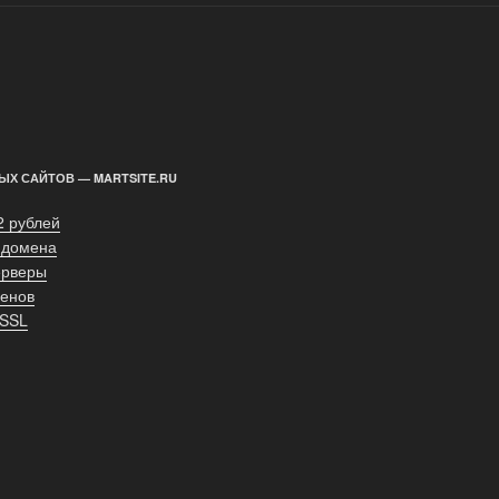
ЫХ САЙТОВ — MARTSITE.RU
2 рублей
 домена
ерверы
енов
 SSL