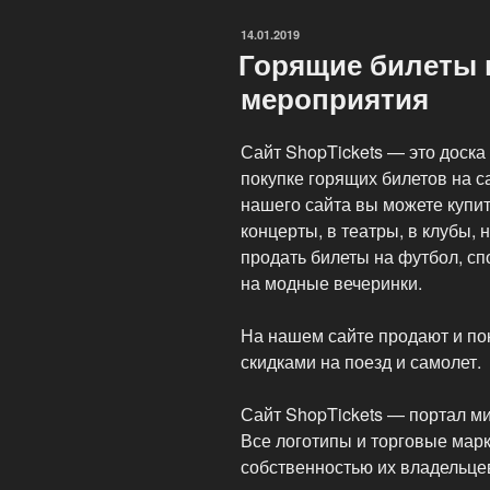
прост
ОПУБЛИКОВАНО
14.01.2019
и
Горящие билеты 
доступен
мероприятия
каждому.»
Сайт ShopTickets — это доск
покупке горящих билетов на 
нашего сайта вы можете купи
концерты, в театры, в клубы,
продать билеты на футбол, с
на модные вечеринки.
На нашем сайте продают и по
скидками на поезд и самолет.
Сайт ShopTickets — портал м
Все логотипы и торговые марк
собственностью их владельце