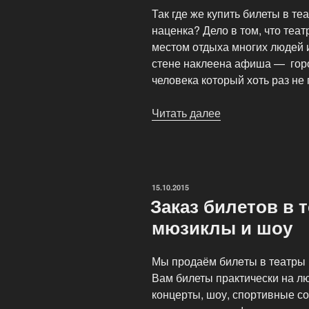
Так где же купить билеты в те
наценка? Дело в том, что теа
местом отдыха многих людей и 
стене наклеена афиша — горо
человека который хоть раз не
Читать далее
«Почему
билеты
продаются
с
наценкой?»
ОПУБЛИКОВАНО
15.10.2015
Заказ билетов в 
мюзиклы и шоу
Мы продаём билeты в тeатры 
Вам билеты практически на л
концерты, шоу, спортивные со