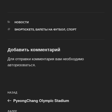
РУБРИКИ
НОВОСТИ
МЕТКИ
SHOPTICKETS
,
БИЛЕТЫ НА ФУТБОЛ
,
СПОРТ
Добавить комментарий
Для отправки комментария вам необходимо
авторизоваться
.
Навигация
Предыдущая
НАЗАД
по
запись:
записям
PyeongChang Olympic Stadium
ДАЛЕЕ