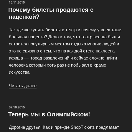
БКЗ
ОПУБЛИКОВАНО
15.11.2015
Почему билеты продаются с
Октябрьский»
наценкой?
Так где же купить билеты в театр и почему у всех такая
большая наценка? Дело в том, что театр всегда был и
остается популярным местом отдыха многих людей и
это не связано с тем, что на каждой стене наклеена
афиша — город развлечений и сейчас сложно найти
человека который хоть раз не побывал в храме
искусства.
Читать далее
«Почему
билеты
продаются
с
ОПУБЛИКОВАНО
07.10.2015
Теперь мы в Олимпийском!
наценкой?»
Дорогие друзья! Как и прежде ShopTickets предлагает