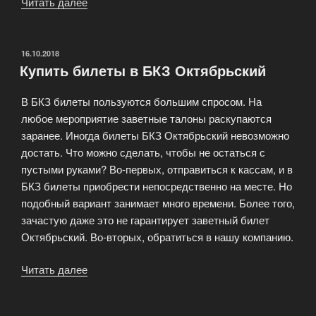
Читать далее
«Билеты
в
цирк
на
ОПУБЛИКОВАНО
16.10.2018
Купить билеты в БКЗ Октябрьский
Фонтанке»
В БКЗ билеты пользуются большим спросом. На
любое мероприятие заветные талоны раскупаются
заранее. Иногда билеты БКЗ Октябрьский невозможно
достать. Что можно сделать, чтобы не остаться с
пустыми руками? Во-первых, отправиться к кассам, и в
БКЗ билеты приобрести непосредственно на месте. Но
подобный вариант занимает много времени. Более того,
зачастую даже это не гарантирует заветный билет
Октябрьский. Во-вторых, обратиться в нашу компанию.
Читать далее
«Купить
билеты
в