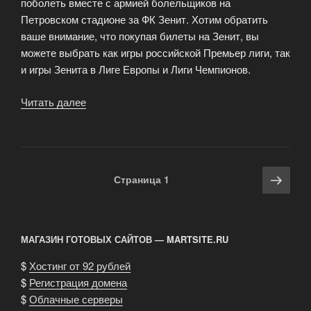
поболеть вместе с армией болельщиков на
Петровском стадионе за ФК Зенит. Хотим обратить
ваше внимание, что покупая билеты на Зенит, вы
можете выбрать как игры российской Премьер лиги, так
и игры Зенита в Лиге Европы и Лиги Чемпионов.
Читать далее
«На
нашем
сайте
вы
можете
Навигация
Сле
Страница
1
выбрать
по
стра
любые
записям
билеты»
МАГАЗИН ГОТОВЫХ САЙТОВ — MARTSITE.RU
$
Хостинг от 92 рублей
$
Регистрация домена
$
Облачные серверы