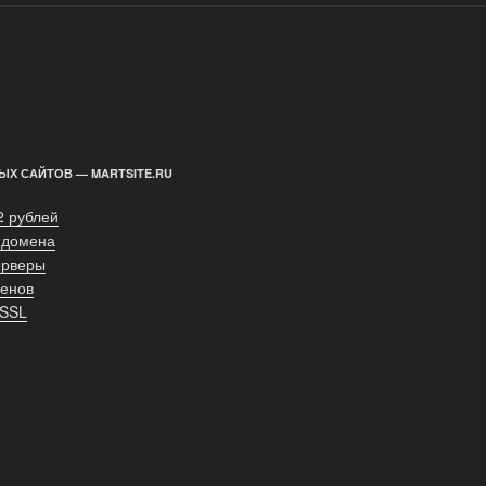
ЫХ САЙТОВ — MARTSITE.RU
2 рублей
 домена
ерверы
енов
 SSL