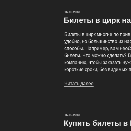
театр»
ОПУБЛИКОВАНО
16.10.2018
Билеты в цирк н
Билеты в цирк многие по прив
удобно, но большинство из на
способы. Например, вам необх
билеты. Что можно сделать? В
компанию, чтобы заказать нуж
короткие сроки, без видимых 
Читать далее
«Билеты
в
цирк
на
Фонтанке»
ОПУБЛИКОВАНО
16.10.2018
Купить билеты в