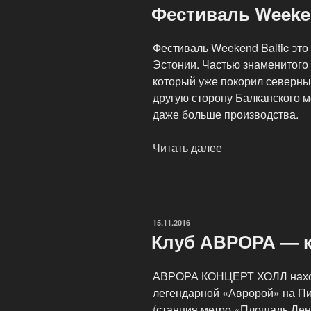
Фестиваль Weeken
Фестиваль Weekend Baltic это
Эстонии. Частью знаменитого
который уже покорил северны
другую сторону Балканского 
даже больше производства.
Читать далее
«Фестиваль
Weekend
Baltic»
ОПУБЛИКОВАНО
15.11.2016
Клуб АВРОРА — к
АВРОРА КОНЦЕРТ ХОЛЛ находи
легендарной «Авророй» на Пи
(станция метро «Площадь Лен