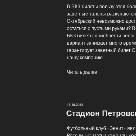
В БКЗ билеты пользуются бо
заветные талоны раскупаются
Октябрьский невозможно доста
остаться с пустыми руками? Во
БКЗ билеты приобрести непос
вариант занимает много време
гарантирует заветный билет О
нашу компанию.
Читать далее
«Купить
билеты
в
БКЗ
Октябрьский»
ОПУБЛИКОВАНО
15.10.2018
Стадион Петровс
Футбольный клуб «Зенит» явл
России. На матчи команды хо