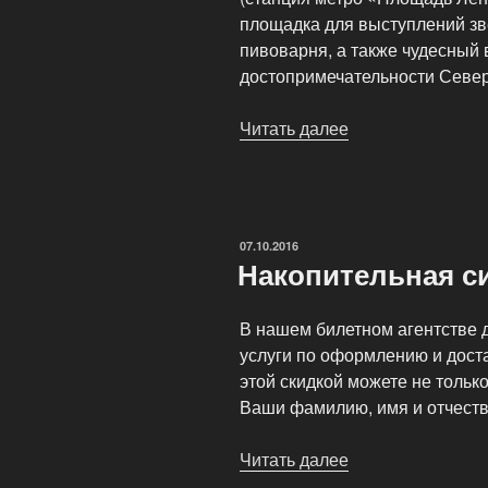
площадка для выступлений зв
пивоварня, а также чудесный
достопримечательности Север
Читать далее
«Клуб
АВРОРА
—
концертный
зал»
ОПУБЛИКОВАНО
07.10.2016
Накопительная с
В нашем билетном агентстве д
услуги по оформлению и дост
этой скидкой можете не тольк
Ваши фамилию, имя и отчеств
Читать далее
«Накопительная
система