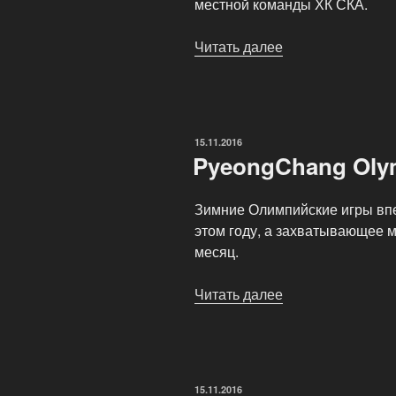
местной команды ХК СКА.
Читать далее
«Купить
билеты
на
чемпионат
мира
ОПУБЛИКОВАНО
15.11.2016
по
PyeongChang Oly
футболу»
Зимние Олимпийские игры вп
этом году, а захватывающее 
месяц.
Читать далее
«PyeongChang
Olympic
Stadium»
ОПУБЛИКОВАНО
15.11.2016