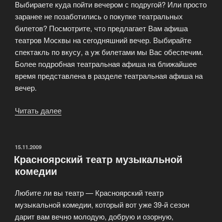
Выбираете куда пойти вечером с подругой? Или просто
и
заранее не позаботились о покупке театральных
шоу»
билетов? Посмотрите, что предлагает Вам афиша
театров Москвы на сегодняшний вечер. Выбирайте
спектакль по вкусу, а уж билетами мы Вас обеспечим.
Более подробная театральная афиша на ближайшее
время представлена в разделе театральная афиша на
вечер.
Читать далее
«Подробная
театральная
афиша
на
ОПУБЛИКОВАНО
15.11.2009
Красноярский театр музыкальной
ближайшее
комедии
время»
Любите ли вы театр — Красноярский театр
музыкальной комедии, который вот уже 39-й сезон
дарит вам вечно молодую, добрую и озорную,