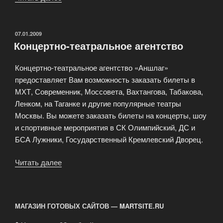
агентство
«АНШЛАГ»
—
ОПУБЛИКОВАНО
07.01.2009
Концертно-театральное агентство
заказ
и
Концертно-театральное агентство «Аншлаг»
доставка
предоставляет Вам возможность заказать билеты в
билетов»
МХТ, Современник, Моссовета, Вахтангова, Табакова,
Ленком, на Таганке и другие популярные театры
Москвы. Вы можете заказать билеты на концерты, шоу
и спортивные мероприятия в СК Олимпийский, ДС и
БСА Лужники, Государственный Кремлевский Дворец.
Читать далее
«Концертно-
театральное
агентство»
МАГАЗИН ГОТОВЫХ САЙТОВ — MARTSITE.RU