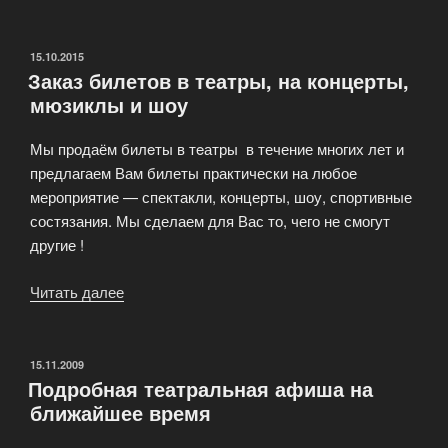
билеты
в
БКЗ
ОПУБЛИКОВАНО
15.10.2015
Заказ билетов в театры, на концерты,
Октябрьский»
мюзиклы и шоу
Мы продаём билeты в тeатры в течение многих лет и
предлагаем Вам билеты практически на любое
мероприятие — спектакли, концерты, шоу, спортивные
состязания. Мы сделаем для Вас то, чего не смогут
другие !
Читать далее
«Заказ
билетов
в
театры,
ОПУБЛИКОВАНО
15.11.2009
Подробная театральная афиша на
на
ближайшее время
концерты,
мюзиклы