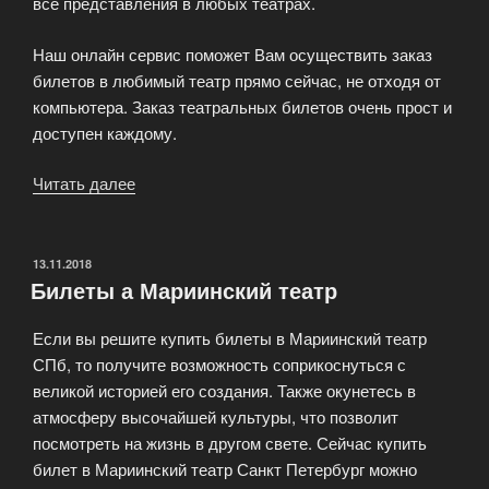
все представления в любых театрах.
Наш онлайн сервис поможет Вам осуществить заказ
билетов в любимый театр прямо сейчас, не отходя от
компьютера. Заказ театральных билетов очень прост и
доступен каждому.
Читать далее
«Заказ
театральных
билетов
очень
ОПУБЛИКОВАНО
13.11.2018
Билеты а Мариинский театр
прост
и
Если вы решите купить билеты в Мариинский театр
доступен
СПб, то получите возможность соприкоснуться с
каждому.»
великой историей его создания. Также окунетесь в
атмосферу высочайшей культуры, что позволит
посмотреть на жизнь в другом свете. Сейчас купить
билет в Мариинский театр Санкт Петербург можно