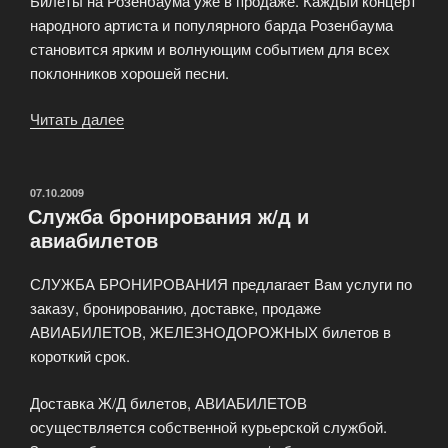
Билеты на Розенбаума уже в продаже. Каждый концерт
народного артиста и популярного барда Розенбаума
становится ярким и волнующим событием для всех
поклонников хорошей песни.
Читать далее
«Концерт
Александра
Розенбаума»
ОПУБЛИКОВАНО
07.10.2009
Служба бронирования ж/д и
авиабилетов
СЛУЖБА БРОНИРОВАНИЯ предлагает Вам услуги по
заказу, бронированию, доставке, продаже
АВИАБИЛЕТОВ, ЖЕЛЕЗНОДОРОЖНЫХ билетов в
короткий срок.
Доставка Ж/Д билетов, АВИАБИЛЕТОВ
осуществляется собственной курьерской службой.