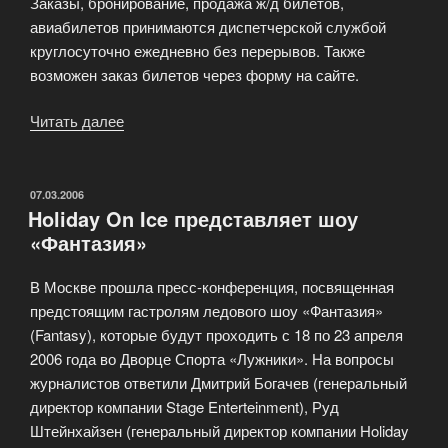
Заказы, бронирование, продажа ж/д билетов,
авиабилетов принимаются диспетчерской службой
круглосуточно ежедневно без перерывов. Также
возможен заказ билетов через форму на сайте.
Читать далее
«Служба
бронирования
ж/
д
ОПУБЛИКОВАНО
07.03.2006
Holiday On Ice представляет шоу
и
«Фантазия»
авиабилетов»
В Москве прошла пресс-конференция, посвященная
предстоящим гастролям ледового шоу «Фантазия»
(Fantasy), которые будут проходить с 18 по 23 апреля
2006 года во Дворце Спорта «Лужники». На вопросы
журналистов ответили Дмитрий Богачев (генеральный
директор компании Stage Enterteinment), Руд
Штейнхайзен (генеральный директор компании Holiday