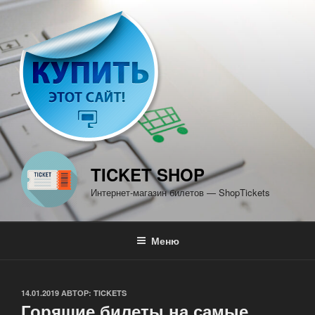
Перейти
к
содержимому
TICKET SHOP
Интернет-магазин билетов — ShopTickets
Меню
ОПУБЛИКОВАНО
14.01.2019
АВТОР:
TICKETS
Горящие билеты на самые