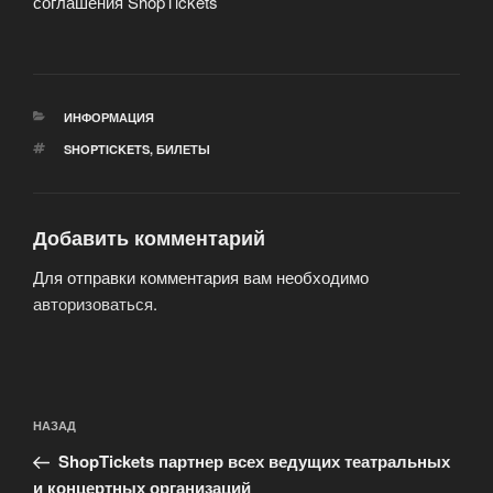
соглашения ShopTickets
РУБРИКИ
ИНФОРМАЦИЯ
МЕТКИ
SHOPTICKETS
,
БИЛЕТЫ
Добавить комментарий
Для отправки комментария вам необходимо
авторизоваться
.
Навигация
Предыдущая
НАЗАД
по
запись:
записям
ShopTickets партнер всех ведущих театральных
и концертных организаций