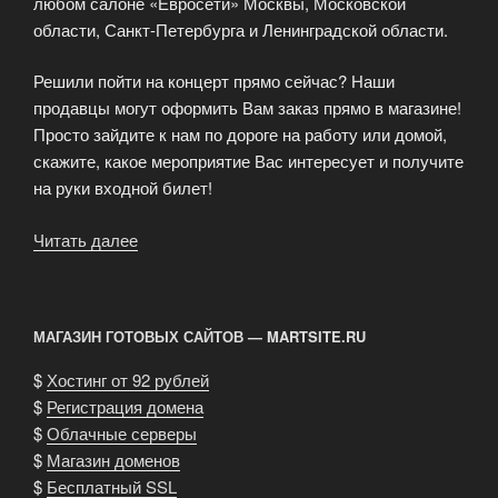
любом салоне «Евросети» Москвы, Московской
области, Санкт-Петербурга и Ленинградской области.
Решили пойти на концерт прямо сейчас? Наши
продавцы могут оформить Вам заказ прямо в магазине!
Просто зайдите к нам по дороге на работу или домой,
скажите, какое мероприятие Вас интересует и получите
на руки входной билет!
Читать далее
«Билеты
в
театр,
на
МАГАЗИН ГОТОВЫХ САЙТОВ — MARTSITE.RU
вечеринку
и
$
Хостинг от 92 рублей
концерт
$
Регистрация домена
в
$
Облачные серверы
«Евросети»»
$
Магазин доменов
$
Бесплатный SSL