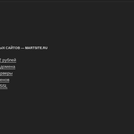
ЫХ САЙТОВ — MARTSITE.RU
2 рублей
 домена
ерверы
енов
 SSL