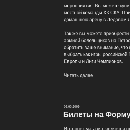
мероприятия. Вы можете купит
местной команды ХК СКА. Прио
домашнюю арену в Ледовом Дв
Так же вы можете приобрести 
армией болельщиков на Петро
обратить ваше внимание, что 
выбрать как игры российской 
Европы и Лиги Чемпионов.
Читать далее
«На
нашем
сайте
вы
можете
ОПУБЛИКОВАНО
09.03.2009
выбрать
Билеты на Форму
любые
билеты»
Интернет-магазин является пр