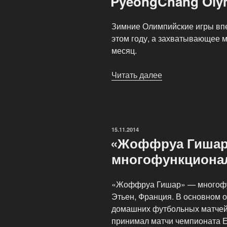
PyeongChang Oly
футболу»
Зимние Олимпийские игры вп
этом году, а захватывающее 
месяц.
Читать далее
«PyeongChang
Olympic
Stadium»
ОПУБЛИКОВАНО
15.11.2014
«Жоффруа Гиша
многофункциона
«Жоффруа Гишар» — многофун
Этьен, Франция. В основном 
домашних футбольных матчей
принимал матчи чемпионата Е