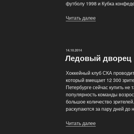
футболу 1998 и Кубка конфеде
Читать далее
««Жоффруа
Гишар»
—
многофункциона
стадион»
ОПУБЛИКОВАНО
14.10.2014
Ледовый дворец
Хоккейный клуб СКА проводит
который вмещает 12 300 зрите
Петербурге сейчас купить не т
популярность команды возрос
большое количество зрителей
раскупаются за пару дней до 
Читать далее
«Ледовый
дворец»