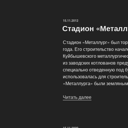
ОПУБЛИКОВАНО
15.11.2012
Стадион «Металл
Стадион «Металлург» был тор
года. Его строительство нача
Куйбышевского металлургичес
из заводских котлованов пре
специально отведенную под б
использовалась для строител
«Металлурга» были земляными
Читать далее
«Стадион
«Металлург»»
ОПУБЛИКОВАНО
15.11.2009