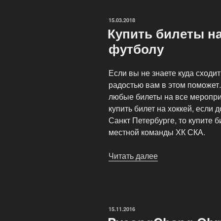
ОПУБЛИКОВАНО
15.03.2018
Купить билеты н
футболу
Если вы не знаете куда сходит
радостью вам в этом поможет
любые билеты на все меропри
купить билет на хоккей, если д
Санкт Петербурге, то купите б
местной команды ХК СКА.
Читать далее
«Купить
билеты
на
чемпионат
мира
ОПУБЛИКОВАНО
15.11.2016
по