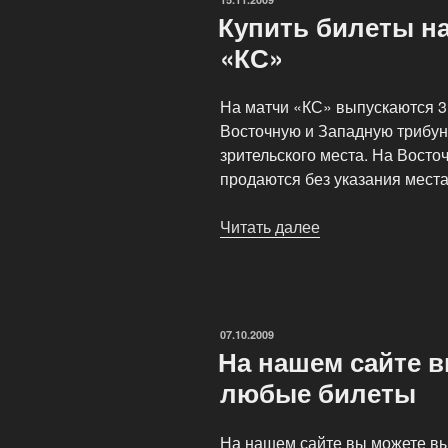
Купить билеты н
«КС»
На матчи «КС» выпускаются 3
Восточную и Западную трибун
зрительского места. На Вост
продаются без указания места
Читать далее
«Купить
билеты
на
домашние
матчи
ОПУБЛИКОВАНО
07.10.2009
«КС»»
На нашем сайте 
любые билеты
На нашем сайте вы можете вы