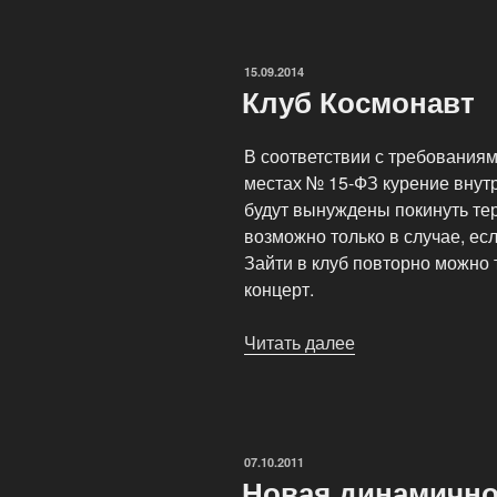
ОПУБЛИКОВАНО
15.09.2014
Клуб Космонавт
В соответствии с требования
местах № 15-ФЗ курение вну
будут вынуждены покинуть те
возможно только в случае, ес
Зайти в клуб повторно можно 
концерт.
Читать далее
«Клуб
Космонавт»
ОПУБЛИКОВАНО
07.10.2011
Новая динамичн