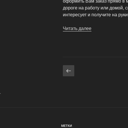
оформить Вам заказ прямо в м
дороге на работу или домой, 
интересует и получите на руки
Читать далее
«Билеты
в
театр,
на
вечеринку
и
Навигация
Предыдущая
концерт
страница
в
по
«Евросети»»
записям
.
МЕТКИ