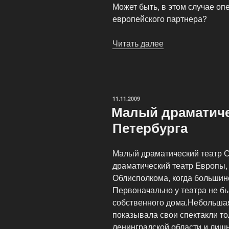
Может быть, в этом случае оп
европейского партнера?
Читать далее
«Правила
заказа
билетов
на
концерты»
ОПУБЛИКОВАНО
11.11.2009
Малый драматиче
Петербурга
Малый драматический театр С
драматический театр Европы, 
Облисполкома, когда большинс
Первоначально у театра не б
собственного дома.Небольша
показывала свои спектакли то
ленинградской области и лишь