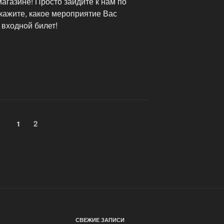
агазине! Просто зайдите к нам по
скажите, какое мероприятие Вас
 входной билет!
Страница
2
Страница
1
СВЕЖИЕ ЗАПИСИ