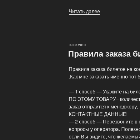
Читать далее
«Новая
динамично
развивающаяся
компания
ShopTickets»
ОПУБЛИКОВАНО
09.03.2010
Правила заказа б
Правила заказа билетов на к
.Как мне заказать именно тот
— 1 способ — Укажите на би
ПО ЭТОМУ ТОВАРУ» количест
заказ отпраится к менеджер
КОНТАКТНЫЕ ДАННЫЕ!
— 2 способ — Перезвоните в 
вопросы у оператора. Полезн
если Вы видите, что желаемый