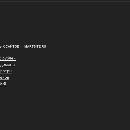
ЫХ САЙТОВ — MARTSITE.RU
2 рублей
 домена
ерверы
енов
 SSL