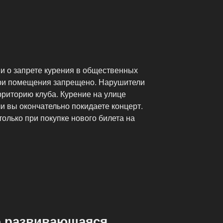
ми о запрете курения в общественных
три помещения запрещено. Нарушители
рриторию клуба. Курение на улице
ли вы окончательно покидаете концерт.
только при покупке нового билета на
о развивающаяся