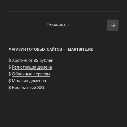
ж/
д
и
Навигация
Сле
Страница
1
авиабилетов»
по
стра
записям
МАГАЗИН ГОТОВЫХ САЙТОВ — MARTSITE.RU
$
Хостинг от 92 рублей
$
Регистрация домена
$
Облачные серверы
$
Магазин доменов
$
Бесплатный SSL
.