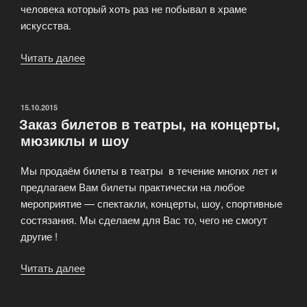
человека который хоть раз не побывал в храме
искусства.
Читать далее
«Почему
билеты
продаются
с
ОПУБЛИКОВАНО
15.10.2015
Заказ билетов в театры, на концерты,
наценкой?»
мюзиклы и шоу
Мы продаём билeты в тeатры в течение многих лет и
предлагаем Вам билеты практически на любое
мероприятие — спектакли, концерты, шоу, спортивные
состязания. Мы сделаем для Вас то, чего не смогут
другие !
Читать далее
«Заказ
билетов
в