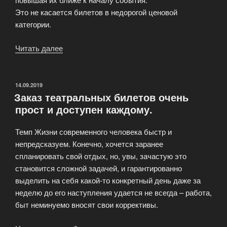
Это не касается билетов в недорогой ценовой
категории.
Читать далее
«Заказ
билетов
на
Shop
ОПУБЛИКОВАНО
14.09.2019
Заказ театральных билетов очень
Tickets»
прост и доступен каждому.
Темп Жизни современного человека быстр и
непредсказуем. Конечно, хочется заранее
спланировать свой отдых, но, увы, зачастую это
становится сложной задачей, и гарантированно
выделить на себя какой-то конкретный день даже за
неделю до его наступления удается не всегда – работа,
быт неминуемо вносят свои коррективы.