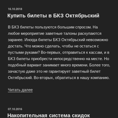
на
самые
ОПУБЛИКОВАНО
16.10.2018
Купить билеты в БКЗ Октябрьский
разные
мероприятия»
В БКЗ билеты пользуются большим спросом. На
любое мероприятие заветные талоны раскупаются
заранее. Иногда билеты БКЗ Октябрьский невозможно
достать. Что можно сделать, чтобы не остаться с
пустыми руками? Во-первых, отправиться к кассам, и в
БКЗ билеты приобрести непосредственно на месте. Но
подобный вариант занимает много времени. Более того,
зачастую даже это не гарантирует заветный билет
Октябрьский. Во-вторых, обратиться в нашу компанию.
Читать далее
«Купить
билеты
в
БКЗ
ОПУБЛИКОВАНО
07.10.2016
Накопительная система скидок
Октябрьский»