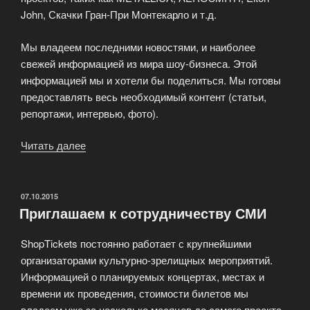
John, Скачки Гран-При Монтекарло и т.д.
Мы владеем последними новостями, и наиболее
свежей информацией из мира шоу-бизнеса. Этой
информацией мы и хотели бы поделиться. Мы готовы
предоставлять весь необходимый контент (статьи,
репортажи, интервью, фото).
Читать далее
«Приглашаем
к
сотрудничеству
интернет-
ОПУБЛИКОВАНО
07.10.2015
Приглашаем к сотрудничеству СМИ
порталы»
ShopTickets постоянно работает с крупнейшими
организаторами культурно-зрелищных мероприятий.
Информацией о планируемых концертах, местах и
времени их проведения, стоимости билетов мы
владеем уже за несколько месяцев до самого проекта.