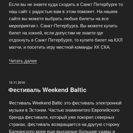
Если вы не знаете куда сходить в Санкт Петербурге то
наш сайт с радостью вам в этом поможет. На нашем
сайте вы можете выбрать любые билеты на все
мероприятия г. Санкт-Петербурга. Вы можете купить
билет на хоккей, если допустим не знаете где
отдохнуть в Санкт Петербурге, то купите билет на КХЛ
матчи, и посетить игру местной команды ХК СКА.
Читать далее
«Купить
билеты
на
чемпионат
ОПУБЛИКОВАНО
15.11.2016
Фестиваль Weekend Baltic
мира
по
Фестиваль Weekend Baltic это фестиваль электронной
футболу»
музыки в Эстонии. Частью знаменитого Европейского
бренда фестиваля, который уже покорил северных
странах, фестиваль возвращается на другую сторону
Балканского моря еще выходные большие удары и