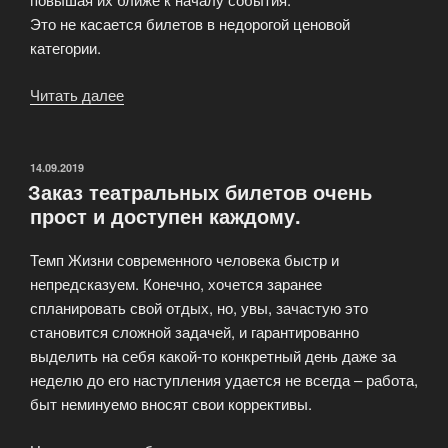
Это не касается билетов в недорогой ценовой
категории.
Читать далее
«Заказ
билетов
на
Shop
ОПУБЛИКОВАНО
14.09.2019
Заказ театральных билетов очень
Tickets»
прост и доступен каждому.
Темп Жизни современного человека быстр и
непредсказуем. Конечно, хочется заранее
спланировать свой отдых, но, увы, зачастую это
становится сложной задачей, и гарантированно
выделить на себя какой-то конкретный день даже за
неделю до его наступления удается не всегда – работа,
быт неминуемо вносят свои коррективы.