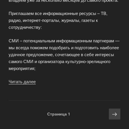
Приглашаем все информационные ресурсы – ТВ,
радио, интернет-порталы, журналы, газеты к
сотрудничеству:
СМИ – потенциальным информационным партнерам —
мы всегда поможем подобрать и подготовить наиболее
удачное предложение, сочетающее в себе интересы
самого СМИ и организатора культурно-зрелищного
мероприятия;
Читать далее
«Приглашаем
к
сотрудничеству
СМИ»
Навигация
Сле
Страница
1
по
стра
записям