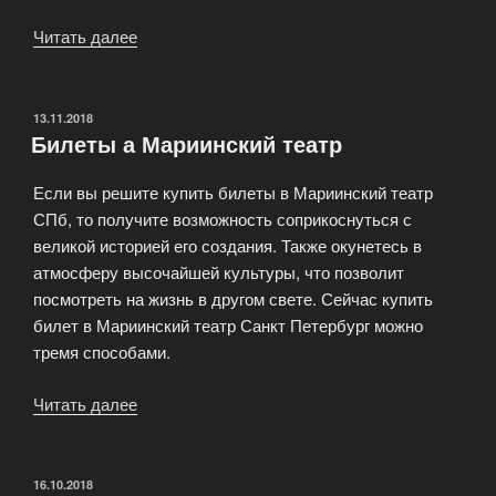
Читать далее
«ShopTickets
партнер
всех
ведущих
ОПУБЛИКОВАНО
13.11.2018
Билеты а Мариинский театр
театральных
и
Если вы решите купить билеты в Мариинский театр
концертных
СПб, то получите возможность соприкоснуться с
организаций»
великой историей его создания. Также окунетесь в
атмосферу высочайшей культуры, что позволит
посмотреть на жизнь в другом свете. Сейчас купить
билет в Мариинский театр Санкт Петербург можно
тремя способами.
Читать далее
«Билеты
а
Мариинский
театр»
ОПУБЛИКОВАНО
16.10.2018