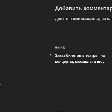
Добавить коммента
Для отправки комментария в
Навигация
Предыдущая
НАЗАД
по
запись:
Заказ билетов в театры, на
записям
концерты, мюзиклы и шоу
.