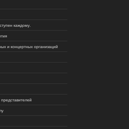
оступен каждому.
ятия
ных и концертных организаций
 представителей
лу