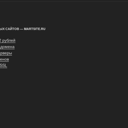
ЫХ САЙТОВ — MARTSITE.RU
2 рублей
 домена
ерверы
енов
 SSL