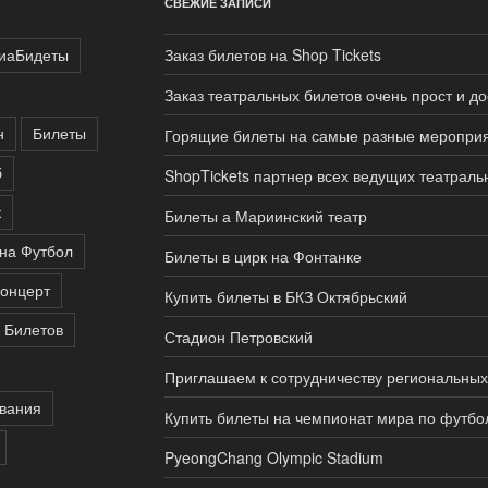
СВЕЖИЕ ЗАПИСИ
иаБидеты
Заказ билетов на Shop Tickets
Заказ театральных билетов очень прост и д
н
Билеты
Горящие билеты на самые разные меропри
б
ShopTickets партнер всех ведущих театраль
к
Билеты а Мариинский театр
на Футбол
Билеты в цирк на Фонтанке
концерт
Купить билеты в БКЗ Октябрьский
 Билетов
Стадион Петровский
Приглашаем к сотрудничеству региональных
вания
Купить билеты на чемпионат мира по футбо
PyeongChang Olympic Stadium