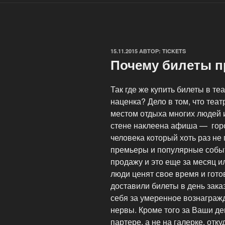
ОПУБЛИКОВАНО
15.11.2015
АВТОР:
TICKETS
Почему билеты п
Так где же купить билеты в те
наценка? Дело в том, что теа
местом отдыха многих людей и 
стене наклеена афиша — горо
человека который хоть раз не
премьеры и популярные событ
продажу и это еще за месяц ил
люди ценят свое время и гото
доставили билеты в день зака
себя за умеренное вознагражд
нервы. Кроме того за Ваши д
партере, а не на галерке, отку