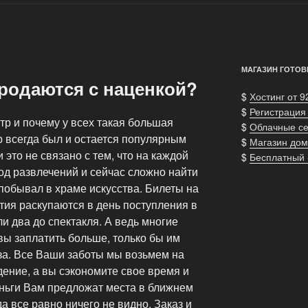
МАГАЗИН ГОТОВ
родаются с наценкой?
$
Хостинг от 9
$
Регистрация
атр и почему у всех такая большая
$
Облачные с
тр всегда был и остается популярным
$
Магазин дом
это не связано с тем, что на каждой
$
Бесплатный
д развлечений и сейчас сложно найти
 побывал в храме искусства.
Билеты на
ия раскупаются в день поступления в
и два до спектакля. А ведь многие
вы заплатить больше, только бы им
за. Все Ваши заботы мы возьмем на
ение, а вы сэкономите свое время и
еньги Вам предложат места в ближнем
да все равно ничего не видно. Заказ и