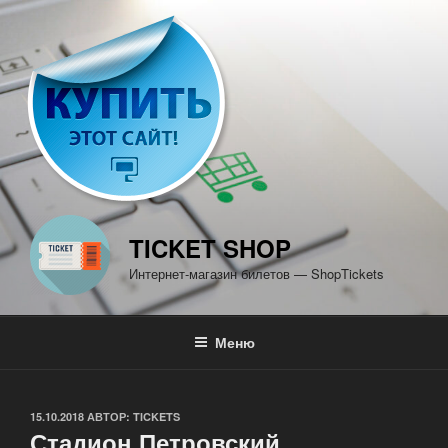
Перейти
к
содержимому
TICKET SHOP
Интернет-магазин билетов — ShopTickets
Меню
ОПУБЛИКОВАНО
15.10.2018
АВТОР:
TICKETS
Стадион Петровский