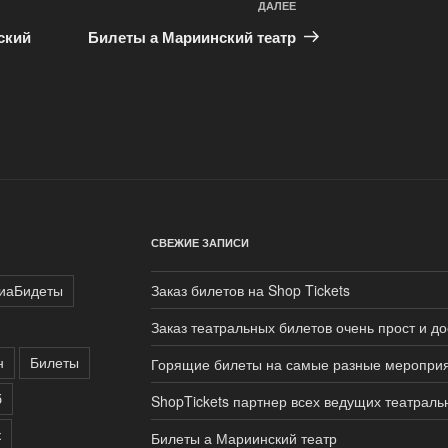
ДАЛЕЕ
Следующая
запись
ский
Билеты а Мариинский театр
СВЕЖИЕ ЗАПИСИ
иаБидеты
Заказ билетов на Shop Tickets
Заказ театральных билетов очень прост и д
н
Билеты
Горящие билеты на самые разные меропри
б
ShopTickets партнер всех ведущих театраль
к
Билеты а Мариинский театр