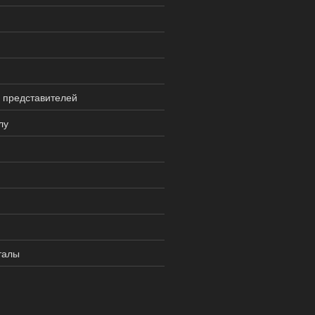
 представителей
лу
талы