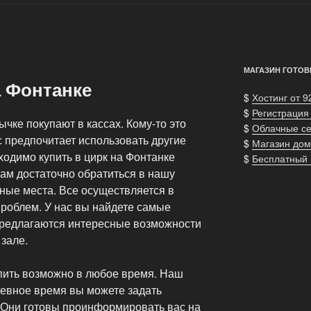
МАГАЗИН ГОТОВ
а Фонтанке
$
Хостинг от 9
$
Регистрация
ычке покупают в кассах. Кому-то это
$
Облачные с
с предпочитает использовать другие
$
Магазин дом
одимо купить в цирк на Фонтанке
$
Бесплатный
ам достаточно обратиться в нашу
ные места. Все осуществляется в
проблем.
У нас вы найдете самые
предлагаются интересные возможности
зале.
упить возможно в любое время. Наш
невное время вы можете задать
Они готовы проинформировать вас на