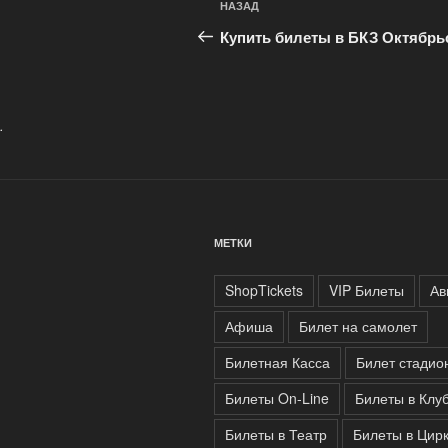
Предыдущая
НАЗАД
по
запись:
Купить билеты в БКЗ Октябрь
записям
.
МЕТКИ
ShopTickets
VIP Билеты
Ав
Афиша
Билет на самолет
Билетная Касса
Билет стадио
Билеты On-Line
Билеты в Клу
Билеты в Театр
Билеты в Цир