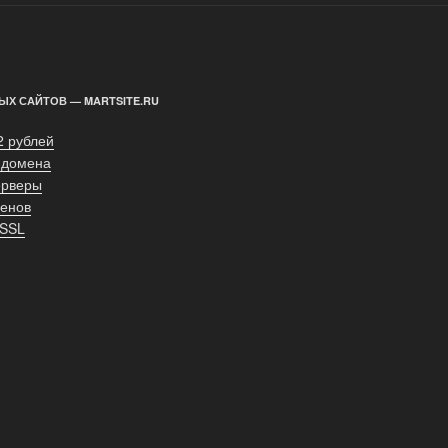
ЫХ САЙТОВ — MARTSITE.RU
2 рублей
 домена
ерверы
енов
 SSL