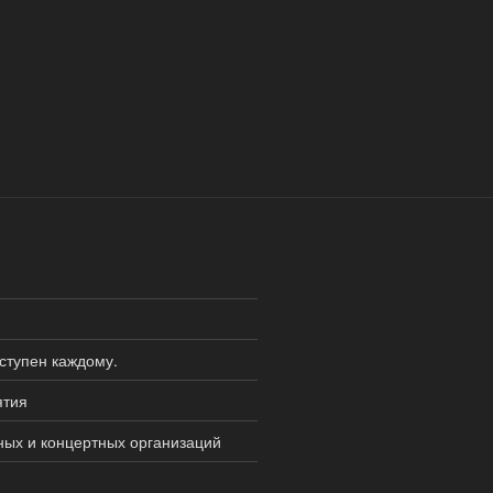
оступен каждому.
ятия
ных и концертных организаций