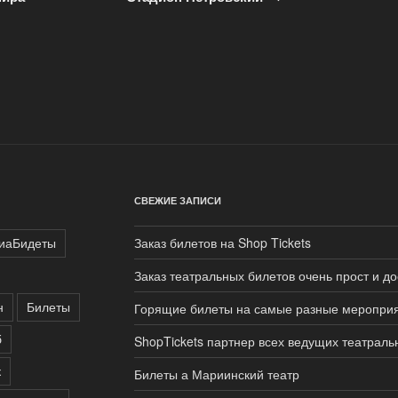
СВЕЖИЕ ЗАПИСИ
иаБидеты
Заказ билетов на Shop Tickets
Заказ театральных билетов очень прост и д
н
Билеты
Горящие билеты на самые разные меропри
б
ShopTickets партнер всех ведущих театраль
к
Билеты а Мариинский театр