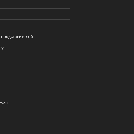
 представителей
лу
талы