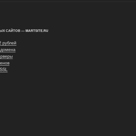
ЫХ САЙТОВ — MARTSITE.RU
2 рублей
 домена
ерверы
енов
 SSL