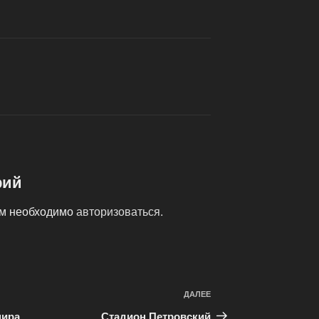
рий
ам необходимо
авторизоваться
.
ДАЛЕЕ
Следующая
запись
мира
Стадион Петровский