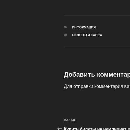
РУБРИКИ
ИНФОРМАЦИЯ
МЕТКИ
БИЛЕТНАЯ КАССА
Добавить коммента
Для отправки комментария в
Навигация
Предыдущая
НАЗАД
по
запись:
Купить билеты на чемпионат 