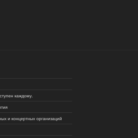
оступен каждому.
ятия
ных и концертных организаций