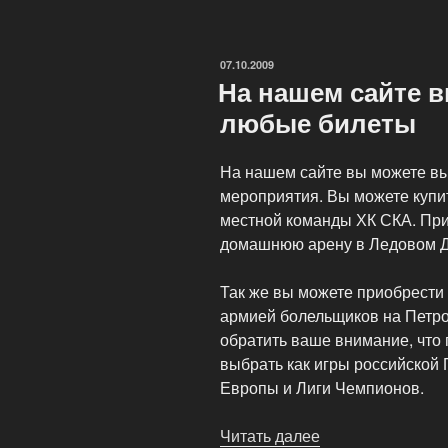
цирк
на
Фонтанке»
ОПУБЛИКОВАНО
07.10.2009
На нашем сайте 
любые билеты
На нашем сайте вы можете вы
мероприятия. Вы можете купит
местной команды ХК СКА. Прио
домашнюю арену в Ледовом Дв
Так же вы можете приобрести 
армией болельщиков на Петро
обратить ваше внимание, что 
выбрать как игры российской 
Европы и Лиги Чемпионов.
Читать далее
«На