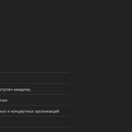
оступен каждому.
ятия
ных и концертных организаций