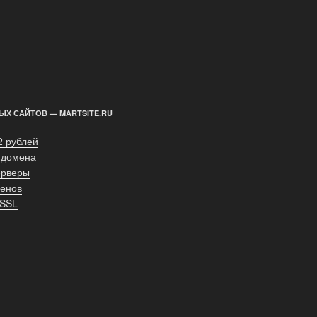
ЫХ САЙТОВ — MARTSITE.RU
2 рублей
 домена
ерверы
енов
 SSL