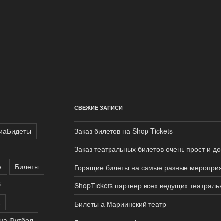
СВЕЖИЕ ЗАПИСИ
иаБидеты
Заказ билетов на Shop Tickets
Заказ театральных билетов очень прост и д
н
Билеты
Горящие билеты на самые разные меропри
б
ShopTickets партнер всех ведущих театраль
к
Билеты а Мариинский театр
на Футбол