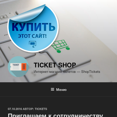
Перейти
к
содержимому
TICKET SHOP
Интернет-магазин билетов — ShopTickets
Меню
ОПУБЛИКОВАНО
07.10.2016
АВТОР:
TICKETS
Приглашаем к сотрудничеству