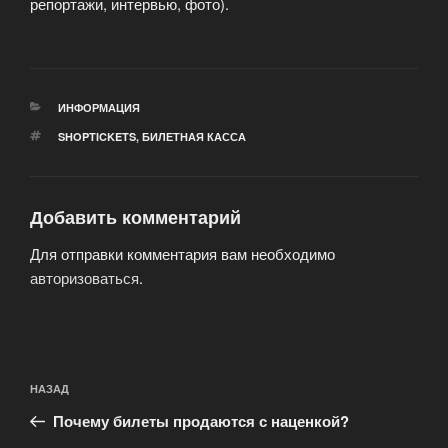
репортажи, интервью, фото).
РУБРИКИ
ИНФОРМАЦИЯ
МЕТКИ
SHOPTICKETS
,
БИЛЕТНАЯ КАССА
Добавить комментарий
Для отправки комментария вам необходимо
авторизоваться
.
Навигация
Предыдущая
НАЗАД
по
запись:
записям
Почему билеты продаются с наценкой?