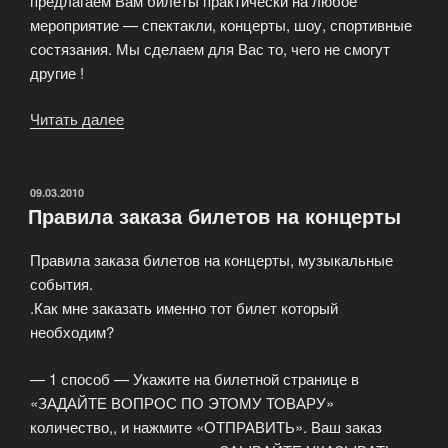
предлагаем Вам билеты практически на любое
мероприятие — спектакли, концерты, шоу, спортивные
состязания. Мы сделаем для Вас то, чего не смогут
другие !
Читать далее
«Заказ
билетов
в
театры,
ОПУБЛИКОВАНО
09.03.2010
Правила заказа билетов на концерты
на
концерты,
Правила заказа билетов на концерты, музыкальные
мюзиклы
события.
и
.Как мне заказать именно тот билет который
шоу»
необходим?
— 1 способ — Укажите на билетной странице в
«ЗАДАЙТЕ ВОПРОС ПО ЭТОМУ ТОВАРУ»
количество,, и нажмите «ОТПРАВИТЬ». Ваш заказ