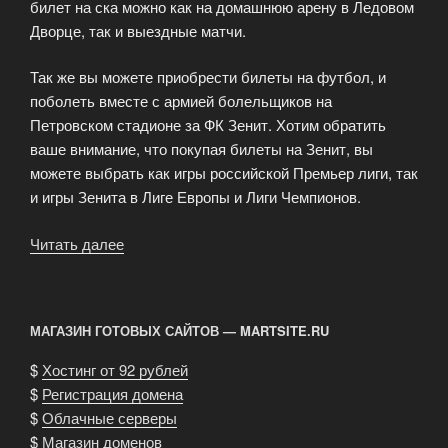
билет на ска можно как на домашнюю арену в Ледовом
Дворце, так и выездные матчи.
Так же вы можете приобрести билеты на футбол, и
поболеть вместе с армией болельщиков на
Петровском стадионе за ФК Зенит. Хотим обратить
ваше внимание, что покупая билеты на Зенит, вы
можете выбрать как игры российской Премьер лиги, так
и игры Зенита в Лиге Европы и Лиги Чемпионов.
Читать далее
«На
нашем
сайте
вы
МАГАЗИН ГОТОВЫХ САЙТОВ — MARTSITE.RU
можете
выбрать
$
Хостинг от 92 рублей
любые
$
Регистрация домена
билеты»
$
Облачные серверы
$
Магазин доменов