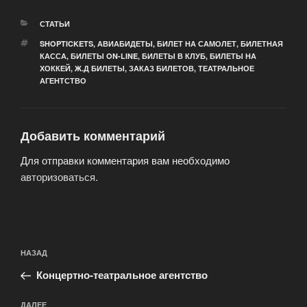
РУБРИКИ
СТАТЬИ
МЕТКИ
SHOPTICKETS
,
АВИАБИДЕТЫ
,
БИЛЕТ НА САМОЛЕТ
,
БИЛЕТНАЯ
КАССА
,
БИЛЕТЫ ON-LINE
,
БИЛЕТЫ В КЛУБ
,
БИЛЕТЫ НА
ХОККЕЙ
,
Ж.Д БИЛЕТЫ
,
ЗАКАЗ БИЛЕТОВ
,
ТЕАТРАЛЬНОЕ
АГЕНТСТВО
Добавить комментарий
Для отправки комментария вам необходимо
авторизоваться
.
Навигация
Предыдущая
НАЗАД
по
запись:
записям
Концертно-театральное агентство
Следующая
ДАЛЕЕ