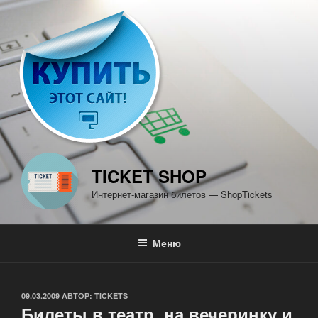
Перейти
к
содержимому
TICKET SHOP
Интернет-магазин билетов — ShopTickets
Меню
ОПУБЛИКОВАНО
09.03.2009
АВТОР:
TICKETS
Билеты в театр, на вечеринку и